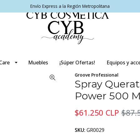
Envío Express a la Región Metropolitana
 Care
Muebles
¡Súper Ofertas!
Equipos y acc
Groove Professional
Spray Querat
Power 500 M
$61.250 CLP
$87.
SKU:
GR0029