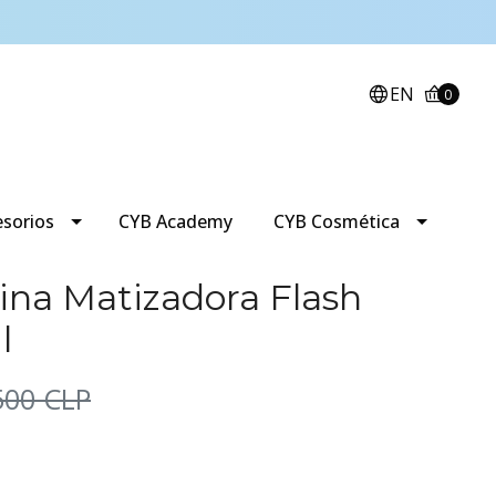
EN
0
esorios
CYB Academy
CYB Cosmética
ina Matizadora Flash
l
500 CLP