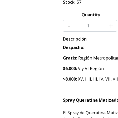
Stock:
57
Quantity
-
+
Descripción
Despacho:
Gratis:
Región Metropolita
$6.000:
V y VI Región.
$8.000:
XV, I, II, III, IV, VII, 
Spray Queratina Matizado
El Spray de Queratina Matiz