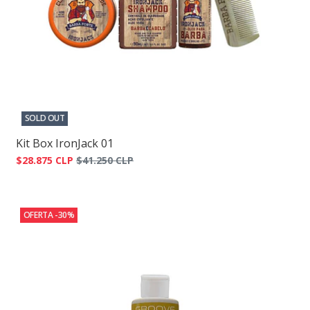
SOLD OUT
Kit Box IronJack 01
$28.875 CLP
$41.250 CLP
OFERTA -30%