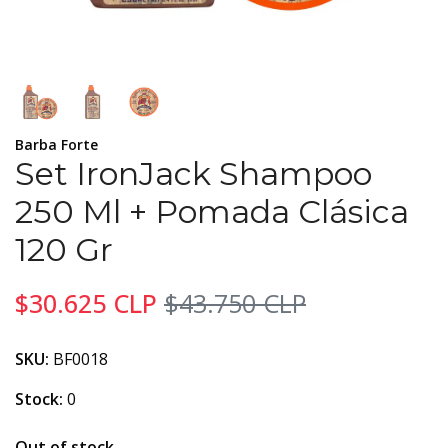
Barba Forte
Set IronJack Shampoo
250 Ml + Pomada Clásica
120 Gr
$30.625 CLP
$43.750 CLP
SKU:
BF0018
Stock:
0
Out of stock