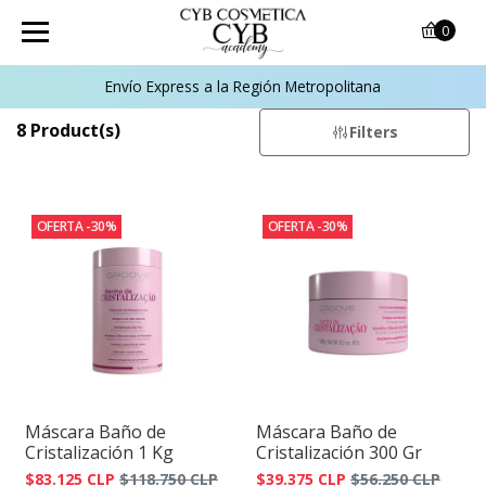
0
Envío Express a la Región Metropolitana
8 Product(s)
Filters
OFERTA -30%
OFERTA -30%
Máscara Baño de
Máscara Baño de
Cristalización 1 Kg
Cristalización 300 Gr
$83.125 CLP
$118.750 CLP
$39.375 CLP
$56.250 CLP