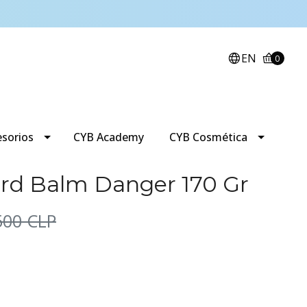
EN
0
esorios
CYB Academy
CYB Cosmética
rd Balm Danger 170 Gr
500 CLP