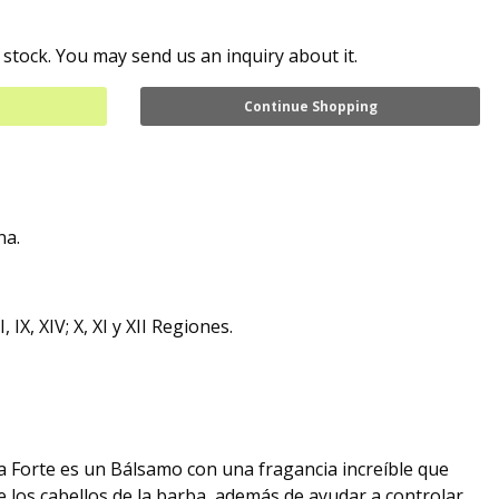
 stock. You may send us an inquiry about it.
Continue Shopping
na.
VIII, IX, XIV; X, XI y XII Regiones.
 Forte es un Bálsamo con una fragancia increíble que
e los cabellos de la barba, además de ayudar a controlar