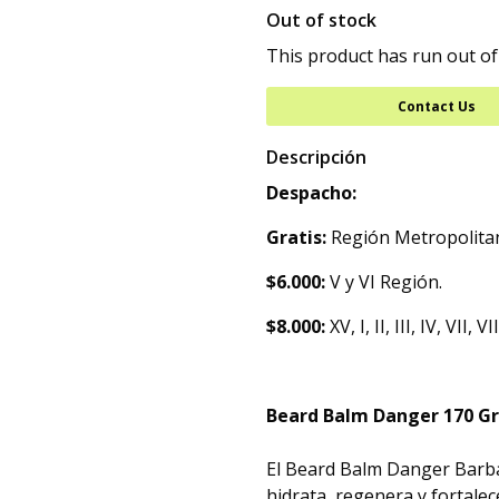
Out of stock
This product has run out of
Contact Us
Descripción
Despacho:
Gratis:
Región Metropolita
$6.000:
V y VI Región.
$8.000:
XV, I, II, III, IV, VII, 
Beard Balm Danger 170 Gr
El Beard Balm Danger Barba
hidrata, regenera y fortalec