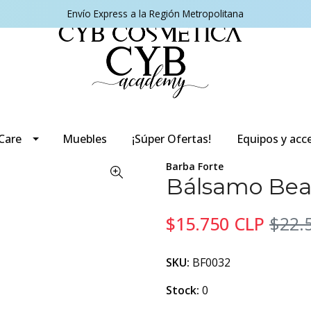
Envío Express a la Región Metropolitana
 Care
Muebles
¡Súper Ofertas!
Equipos y acc
Barba Forte
Bálsamo Bea
$15.750 CLP
$22.
SKU:
BF0032
Stock:
0